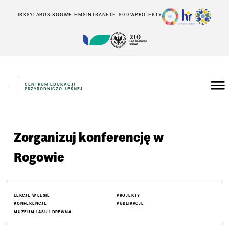
IRK
SYLABUS SGGW
E-HMS
INTRANET
E-SGGW
PROJEKTY
CENTRUM EDUKACJI
PRZYRODNICZO-LEŚNEJ
Zorganizuj konferencję w
Rogowie
LEKCJE W LESIE
PROJEKTY
KONFERENCJE
PUBLIKACJE
MUZEUM LASU I DREWNA