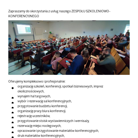
Zapraszamy do skorzystania z usług naszego ZESPOŁU SZKOLENIOWO-
KONFERENCYJNEGO
Oferujemy kompleksowo i profesjonalnie:
organizację szkoleń, konferencji, spotkań biznesowych, imprez
okolicznościowych,
wynajem hal targowych,
wybór i rezerwację sal konferencyjnych,
przygotowanie budżetu konferencji,
organizację pracy biura konferencji,
rejestrację uczestników,
przygotowanie stoisk wystawienniczych i wernisaży,
rezerwację miejsc noclegowych,
opracowanie i przygotowanie materiałów konferencyjnych,
druk materiałów konferencyjnych,