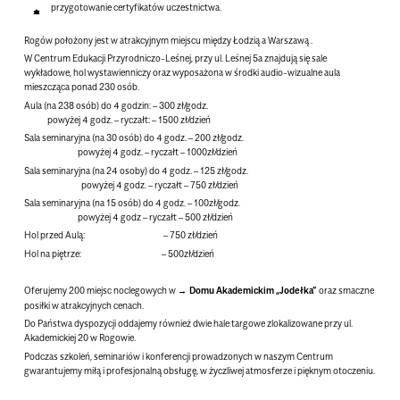
przygotowanie certyfikatów uczestnictwa.
.
Rogów położony jest w atrakcyjnym miejscu między Łodzią a Warszawą .
W Centrum Edukacji Przyrodniczo-Leśnej, przy ul. Leśnej 5a znajdują się sale
wykładowe, hol wystawienniczy oraz wyposażona w środki audio-wizualne aula
mieszcząca ponad 230 osób.
Aula (na 238 osób) do 4 godzin: – 300 zł/godz.
powyżej 4 godz. – ryczałt: – 1500 zł/dzień
Sala seminaryjna (na 30 osób) do 4 godz. – 200 zł/godz.
powyżej 4 godz. – ryczałt – 1000zł/dzień
Sala seminaryjna (na 24 osoby) do 4 godz. – 125 zł/godz.
powyżej 4 godz. – ryczałt – 750 zł/dzień
Sala seminaryjna (na 15 osób) do 4 godz. – 100zł/godz.
powyżej 4 godz – ryczałt – 500 zł/dzień
Hol przed Aulą: – 750 zł/dzień
Hol na piętrze: – 500zł/dzień
Oferujemy 200 miejsc noclegowych w
Domu Akademickim „Jodełka”
oraz smaczne
posiłki w atrakcyjnych cenach.
Do Państwa dyspozycji oddajemy również dwie hale targowe zlokalizowane przy ul.
Akademickiej 20 w Rogowie.
Podczas szkoleń, seminariów i konferencji prowadzonych w naszym Centrum
gwarantujemy miłą i profesjonalną obsługę, w życzliwej atmosferze i pięknym otoczeniu.