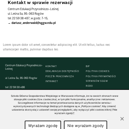
Kontakt w sprawie rezerwacji
Centrum Edukacji Przyrodniczo-Leśnej
ul. Leśna 5a, 95-063 Rogów
tel. 22 59 38 487
, w godz. 7-15,
dariusz_anderwald@sggw.edu.pl
Lorem ipsum dolor sit amet, consectetur adipiscing elit. Ut elit tellus, luctus nec
ullamcorper mattis, pulvinar dapibus leo.
Centrum Edukacji Przyrodniczo-
KONTAKT
BIP
Leśnej
DEKLARACJA DOSTĘPNOŚCI
POLITYKA COOKIES
POCZTA PRACOWNICZA
POLITYKA PRYWATNOŚCI
ul. Leśna 5a, 95-063 Rogów
SERWISÓW SGGW
INTRANET
RODO
tel:
22 59 38 486
Szkoła Główna Gospodarstwa Wiejskiego w Warszawie informuje, że na swoich stronach www
stosuje pliki cookies (tzw. ciasteczka), w tym pliki funkcjonalne, analityczne i reklamowe.
Szczegółowe informacje na temat przetwarzania danych użytkowników serwisu i
wykorzystywanych technologii śledzących dostępne są w „Polityce cookies”. Aby zmienić
© 1816–2026 SGGW — ALL RIGHTS RESERVED
ustawienia skorzystaj z ustawień swojej przeglądarki, aby wyłączyć pliki cookies kliknij \"Nie
wyrażam zgody\".
Wyrażam zgodę
Nie wyrażam zgody