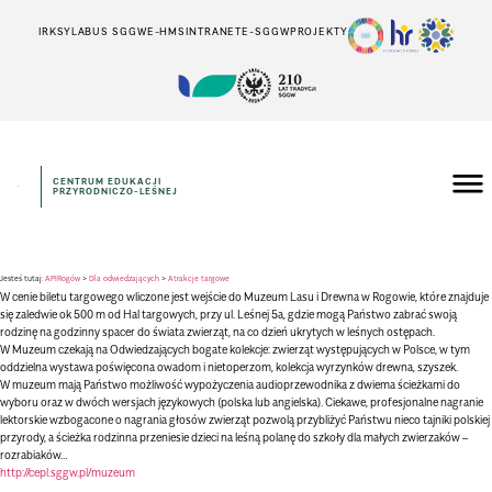
IRK
SYLABUS SGGW
E-HMS
INTRANET
E-SGGW
PROJEKTY
CENTRUM EDUKACJI
PRZYRODNICZO-LEŚNEJ
Jesteś tutaj:
APIRogów
>
Dla odwiedzających
>
Atrakcje targowe
W cenie biletu targowego wliczone jest wejście do Muzeum Lasu i Drewna w Rogowie, które znajduje
się zaledwie ok 500 m od Hal targowych, przy ul. Leśnej 5a, gdzie mogą Państwo zabrać swoją
rodzinę na godzinny spacer do świata zwierząt, na co dzień ukrytych w leśnych ostępach.
W Muzeum czekają na Odwiedzających bogate kolekcje: zwierząt występujących w Polsce, w tym
oddzielna wystawa poświęcona owadom i nietoperzom, kolekcja wyrzynków drewna, szyszek.
W muzeum mają Państwo możliwość wypożyczenia audioprzewodnika z dwiema ścieżkami do
wyboru oraz w dwóch wersjach językowych (polska lub angielska). Ciekawe, profesjonalne nagranie
lektorskie wzbogacone o nagrania głosów zwierząt pozwolą przybliżyć Państwu nieco tajniki polskiej
przyrody, a ścieżka rodzinna przeniesie dzieci na leśną polanę do szkoły dla małych zwierzaków –
rozrabiaków…
http://cepl.sggw.pl/muzeum