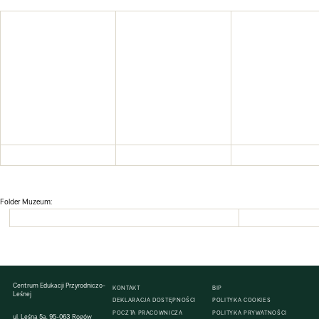
Folder Muzeum:
Centrum Edukacji Przyrodniczo-
KONTAKT
BIP
Leśnej
DEKLARACJA DOSTĘPNOŚCI
POLITYKA COOKIES
POCZTA PRACOWNICZA
POLITYKA PRYWATNOŚCI
ul. Leśna 5a, 95-063 Rogów