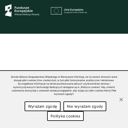
Szkoła Główna Gospodarstwa Wiejskiego w Warszawie informuje, że na swoich stronach www
stosuje pliki cookies (tzw. ciasteczka), w tym pliki funkcjonalne, analityczne i reklamowe.
Szczegółowe informacje na temat przetwarzania danych użytkowników serwisu i
wykorzystywanych technologii śledzących dostępne są w „Polityce cookies”. Aby zmienić
ustawienia skorzystaj z ustawień swojej przeglądarki, aby wyłączyć pliki cookies kliknij \"Nie
wyrażam zgody\".
Wyrażam zgodę
Nie wyrażam zgody
Polityka cookies