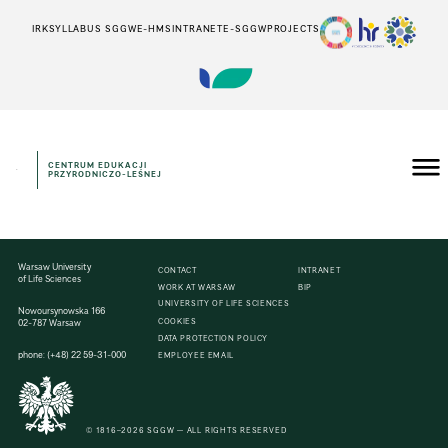
IRK
SYLLABUS SGGW
E-HMS
INTRANET
E-SGGW
PROJECTS
CENTRUM EDUKACJI
PRZYRODNICZO-LEŚNEJ
Warsaw University
CONTACT
INTRANET
of Life Sciences
WORK AT WARSAW
BIP
UNIVERSITY OF LIFE SCIENCES
Nowoursynowska 166
COOKIES
02-787 Warsaw
DATA PROTECTION POLICY
phone:
(+48)
22
59-31-000
EMPLOYEE EMAIL
© 1816–2026 SGGW — ALL RIGHTS RESERVED